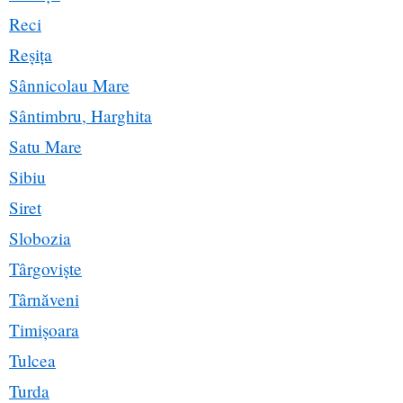
Reci
Reșița
Sânnicolau Mare
Sântimbru, Harghita
Satu Mare
Sibiu
Siret
Slobozia
Târgoviște
Târnăveni
Timișoara
Tulcea
Turda