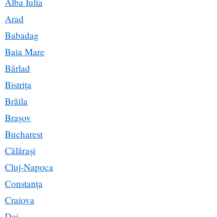
Alba Iulia
Arad
Babadag
Baia Mare
Bârlad
Bistrița
Brăila
Brașov
Bucharest
Călărași
Cluj-Napoca
Constanța
Craiova
Dej