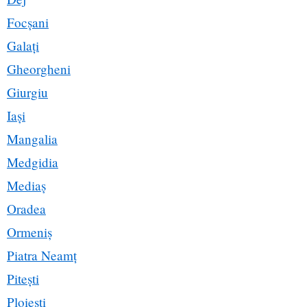
Focșani
Galați
Gheorgheni
Giurgiu
Iași
Mangalia
Medgidia
Mediaș
Oradea
Ormeniș
Piatra Neamț
Pitești
Ploiești